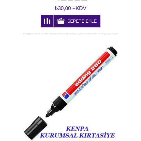
₺30,00 +KDV