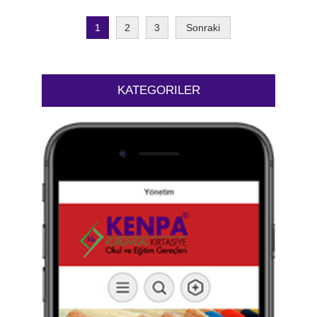
1
2
3
Sonraki
KATEGORILER