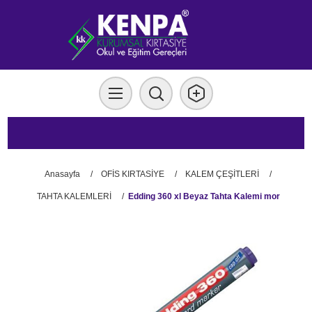
Anasayfa
/
OFİS KIRTASİYE
/
KALEM ÇEŞİTLERİ
/
TAHTA KALEMLERİ
/
Edding 360 xl Beyaz Tahta Kalemi mor