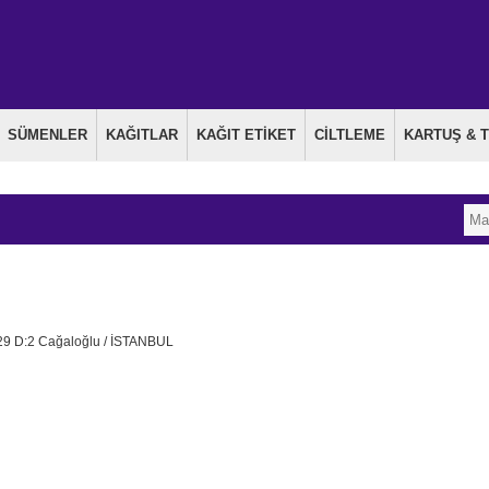
SÜMENLER
KAĞITLAR
KAĞIT ETİKET
CİLTLEME
KARTUŞ & 
29 D:2 Cağaloğlu / İSTANBUL