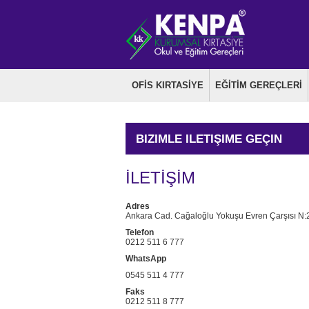
OFİS KIRTASİYE
EĞİTİM GEREÇLERİ
BIZIMLE ILETIŞIME GEÇIN
İLETİŞİM
Adres
Ankara Cad. Cağaloğlu Yokuşu Evren Çarşısı N:
Telefon
0212 511 6 777
WhatsApp
0545 511 4 777
Faks
0212 511 8 777