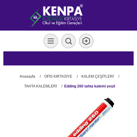
Anasayfa
/
OFİS KIRTASİYE
/
KALEM ÇEŞİTLERİ
/
TAHTA KALEMLERİ
/
Edding 260 tahta kalemi yeşil