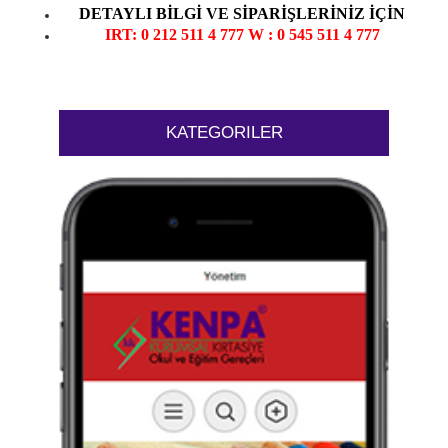
DETAYLI BİLGİ VE SİPARİŞLERİNİZ İÇİN
IR
T: 0 212 511 4 777 W : 0 545 511 4 777
KATEGORILER