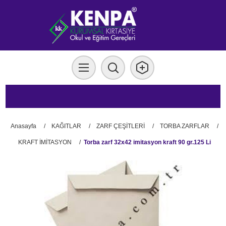
Anasayfa
/
KAĞITLAR
/
ZARF ÇEŞİTLERİ
/
TORBA ZARFLAR
/
KRAFT İMİTASYON
/
Torba zarf 32x42 imitasyon kraft 90 gr.125 Li