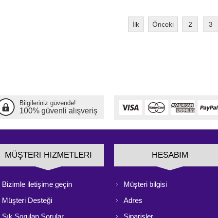
İlk
Önceki
2
3
Bilgileriniz güvende!
100% güvenli alışveriş
MÜŞTERI HIZMETLERI
HESABIM
Bizimle iletişime geçin
Müşteri bilgisi
Müşteri Desteği
Adres
Sık Sorulan Sorular
Siparişler