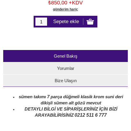
₺850,00 +KDV
gönderim hariç
Genel Bakış
Yorumlar
Bize Ulaşın
sümen takımı 7 parça düğmeli klasik krom suni deri
dikişli sümen alt gözü mevcut
DETAYLI BİLGİ VE SİPARİŞLERİNİZ İÇİN BİZİ
0212 511 6 777
ARAYABİLİRİSİNİZ