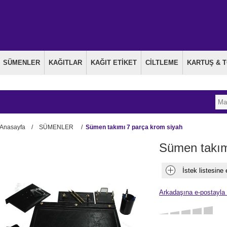
SÜMENLER
KAĞITLAR
KAĞIT ETİKET
CİLTLEME
KARTUŞ & 
Anasayfa
/
SÜMENLER
/
Sümen takımı 7 parça krom siyah
Sümen takım