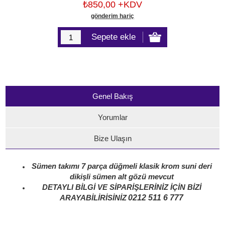
₺850,00 +KDV
gönderim hariç
Genel Bakış
Yorumlar
Bize Ulaşın
Sümen takımı 7 parça düğmeli klasik krom suni deri
dikişli sümen alt gözü mevcut
DETAYLI BİLGİ VE SİPARİŞLERİNİZ İÇİN BİZİ
0212 511 6 777
ARAYABİLİRİSİNİZ