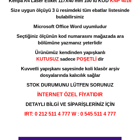
Kenpa A4 Laser Etiket 117X40 mm 100'lü KOD
KNP 4016
Size uygun ölçüyü 3 ü resimdeki tüm ebatlar listesinde
bulabilirsiniz
Microsoft Office Word uyumludur
Seçtiğiniz ölçünün kod numarasını mağazada ara
bölümüne yazmanız yeterlidir
Ürünümüz kendinden yapışkanlı
KUTUSUZ
sadece
POŞETLİ
dir
Kuvvetli yapışkanı sayesinde koli klasör arşiv
dosyalarında kalıcılık sağlar
STOK DURUMUNU LÜTFEN SORUNUZ
İNTERNET ÖZEL FİYATIDIR
DETAYLI BİLGİ VE SİPARİŞLERİNİZ İÇİN
IR
T: 0 212 511 4 777 W : 0 545 511 4 777