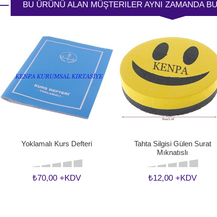
BU ÜRÜNÜ ALAN MÜŞTERILER AYNI ZAMANDA BU
Yoklamalı Kurs Defteri
Tahta Silgisi Gülen Surat
Mıknatıslı
₺70,00 +KDV
₺12,00 +KDV