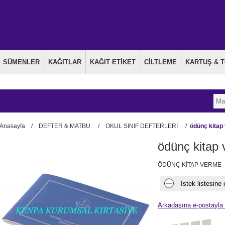
SÜMENLER
KAĞITLAR
KAĞIT ETİKET
CİLTLEME
KARTUŞ & 
Anasayfa
/
DEFTER & MATBU
/
OKUL SINIF DEFTERLERİ
/
ödünç kitap 
ödünç kitap 
ÖDÜNÇ KİTAP VERME