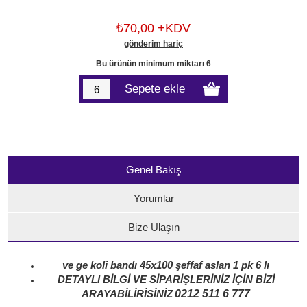
₺70,00 +KDV
gönderim hariç
Bu ürünün minimum miktarı 6
Genel Bakış
Yorumlar
Bize Ulaşın
ve ge koli bandı 45x100 şeffaf aslan 1 pk 6 lı
DETAYLI BİLGİ VE SİPARİŞLERİNİZ İÇİN BİZİ
0212 511 6 777
ARAYABİLİRİSİNİZ