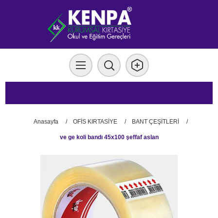
Anasayfa
/
OFİS KIRTASİYE
/
BANT ÇEŞİTLERİ
/
ve ge koli bandı 45x100 şeffaf aslan