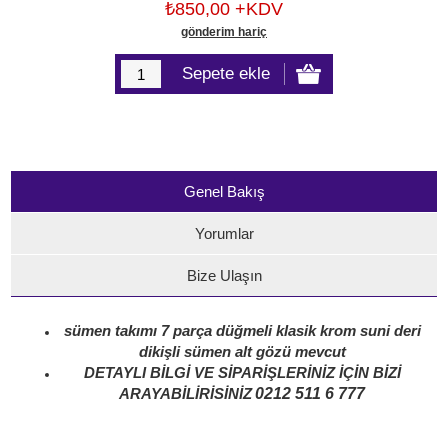
₺850,00 +KDV
gönderim hariç
Genel Bakış
Yorumlar
Bize Ulaşın
sümen takımı 7 parça düğmeli klasik krom suni deri
dikişli sümen alt gözü mevcut
DETAYLI BİLGİ VE SİPARİŞLERİNİZ İÇİN BİZİ
0212 511 6 777
ARAYABİLİRİSİNİZ