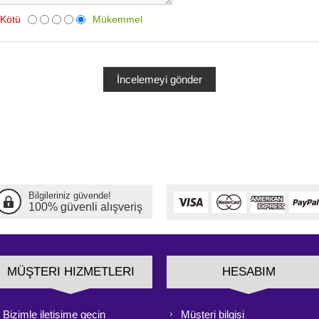
Kötü
Mükemmel
Bilgileriniz güvende!
100% güvenli alışveriş
MÜŞTERI HIZMETLERI
HESABIM
Bizimle iletişime geçin
Müşteri bilgisi