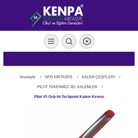
Anasayfa
/
OFİS KIRTASİYE
/
KALEM ÇEŞİTLERİ
/
PİLOT TÜKENMEZ JEL KALEMLER
/
Pilot V5 Grip Hi-Techpoint Kalem Kırmızı