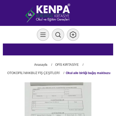
Anasayfa
/
OFİS KIRTASİYE
/
OTOKOPİLİ MAKBUZ FİŞ ÇEŞİTLERİ
/
Okul aile birliği bağış makbuzu