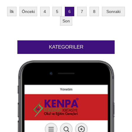
İlk
Önceki
4
5
6
7
8
Sonraki
Son
KATEGORILER