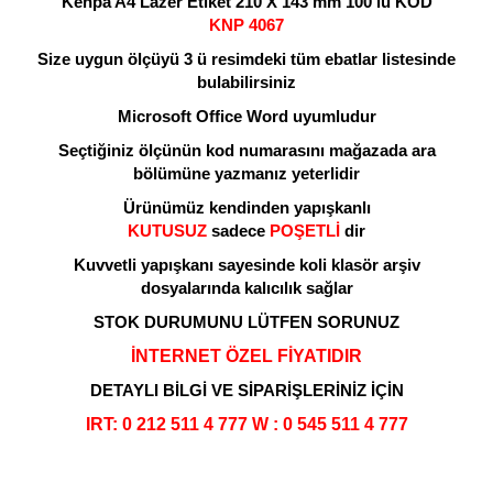
Kenpa A4 Lazer Etiket 210 X 143 mm 100'lü KOD
KNP 4067
Size uygun ölçüyü 3 ü resimdeki tüm ebatlar listesinde
bulabilirsiniz
Microsoft Office Word uyumludur
Seçtiğiniz ölçünün kod numarasını mağazada ara
bölümüne yazmanız yeterlidir
Ürünümüz kendinden yapışkanlı
KUTUSUZ
sadece
POŞETLİ
dir
Kuvvetli yapışkanı sayesinde koli klasör arşiv
dosyalarında kalıcılık sağlar
STOK DURUMUNU LÜTFEN SORUNUZ
İNTERNET ÖZEL FİYATIDIR
DETAYLI BİLGİ VE SİPARİŞLERİNİZ İÇİN
IR
T: 0 212 511 4 777 W : 0 545 511 4 777